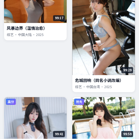
99:17
风暴边界（温情治愈）
综艺 · 中国大陆 · 2025
99:29
危城回响（同名小说改编）
综艺 · 中国台湾 · 2025
高分
抢先
99:41
99:59