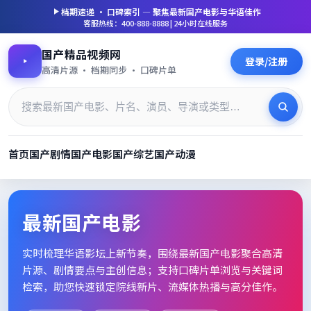
档期速递 · 口碑索引 — 聚焦
最新国产电影
与华语佳作
客服热线：400-888-8888 | 24小时在线服务
国产精品视频网
登录/注册
高清片源 · 档期同步 · 口碑片单
首页
国产剧情
国产电影
国产综艺
国产动漫
最新国产电影_高清片单档期速
最新国产电影
实时梳理华语影坛上新节奏，围绕
最新国产电影
聚合高清
片源、剧情要点与主创信息；支持口碑片单浏览与关键词
检索，助您快速锁定院线新片、流媒体热播与高分佳作。