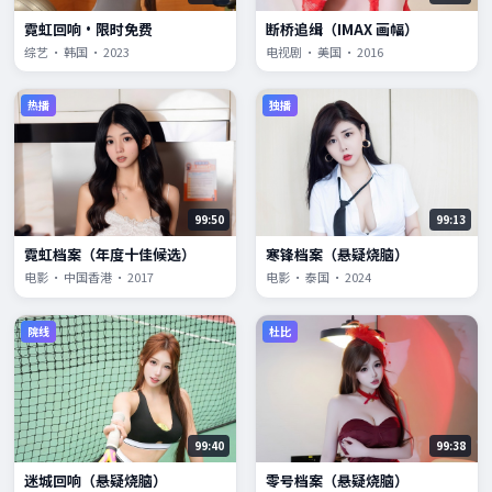
霓虹回响·限时免费
断桥追缉（IMAX 画幅）
综艺 · 韩国 · 2023
电视剧 · 美国 · 2016
热播
独播
99:50
99:13
霓虹档案（年度十佳候选）
寒锋档案（悬疑烧脑）
电影 · 中国香港 · 2017
电影 · 泰国 · 2024
院线
杜比
99:40
99:38
迷城回响（悬疑烧脑）
零号档案（悬疑烧脑）