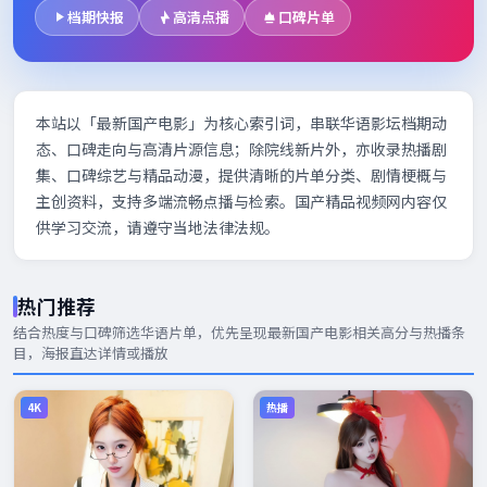
档期快报
高清点播
口碑片单
本站以「最新国产电影」为核心索引词，串联华语影坛档期动
态、口碑走向与高清片源信息；除院线新片外，亦收录热播剧
集、口碑综艺与精品动漫，提供清晰的片单分类、剧情梗概与
主创资料，支持多端流畅点播与检索。国产精品视频网内容仅
供学习交流，请遵守当地法律法规。
热门推荐
结合热度与口碑筛选华语片单，优先呈现
最新国产电影
相关高分与热播条
目，海报直达详情或播放
4K
热播