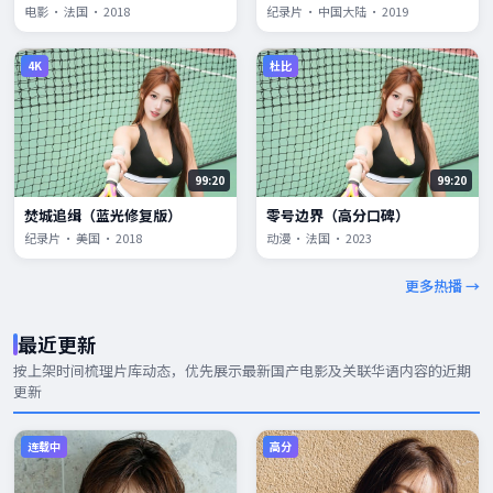
电影 · 法国 · 2018
纪录片 · 中国大陆 · 2019
4K
杜比
99:20
99:20
焚城追缉（蓝光修复版）
零号边界（高分口碑）
纪录片 · 美国 · 2018
动漫 · 法国 · 2023
更多热播 →
最近更新
按上架时间梳理片库动态，优先展示
最新国产电影
及关联华语内容的近期
更新
连载中
高分