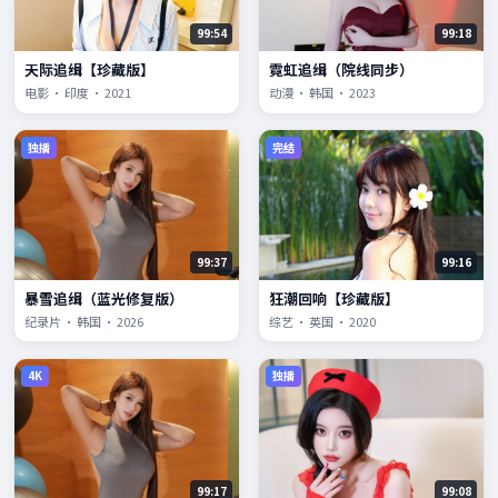
99:54
99:18
天际追缉【珍藏版】
霓虹追缉（院线同步）
电影 · 印度 · 2021
动漫 · 韩国 · 2023
独播
完结
99:37
99:16
暴雪追缉（蓝光修复版）
狂潮回响【珍藏版】
纪录片 · 韩国 · 2026
综艺 · 英国 · 2020
4K
独播
99:17
99:08