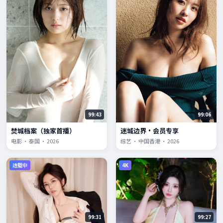
99:43
99:06
焚城档案（独家首播）
迷城边界·会员专享
电影 · 泰国 · 2026
综艺 · 中国香港 · 2026
连载中
4K
99:31
99:27