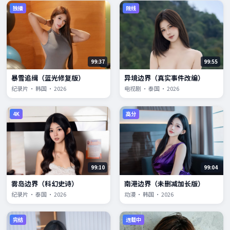
独播
院线
99:37
99:55
暴雪追缉（蓝光修复版）
异境边界（真实事件改编）
纪录片 · 韩国 · 2026
电视剧 · 泰国 · 2026
4K
高分
99:10
99:04
雾岛边界（科幻史诗）
南港边界（未删减加长版）
纪录片 · 泰国 · 2026
动漫 · 韩国 · 2026
完结
连载中