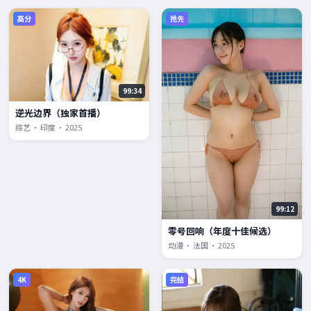
高分
抢先
99:34
逆光边界（独家首播）
综艺 · 印度 · 2025
99:12
零号回响（年度十佳候选）
动漫 · 法国 · 2025
4K
完结