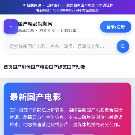
档期速递 · 口碑索引 — 聚焦
最新国产电影
与华语佳作
客服热线：400-888-8888 | 24小时在线服务
国产精品视频网
登录/注册
高清片源 · 档期同步 · 口碑片单
首页
国产剧情
国产电影
国产综艺
国产动漫
最新国产电影_高清片单档期速
最新国产电影
实时梳理华语影坛上新节奏，围绕
最新国产电影
聚合高清
片源、剧情要点与主创信息；支持口碑片单浏览与关键词
检索，助您快速锁定院线新片、流媒体热播与高分佳作。