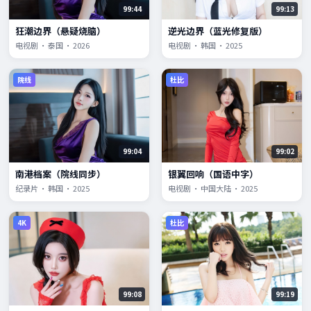
99:44
99:13
狂潮边界（悬疑烧脑）
逆光边界（蓝光修复版）
电视剧 · 泰国 · 2026
电视剧 · 韩国 · 2025
院线
杜比
99:04
99:02
南港档案（院线同步）
银翼回响（国语中字）
纪录片 · 韩国 · 2025
电视剧 · 中国大陆 · 2025
4K
杜比
99:08
99:19