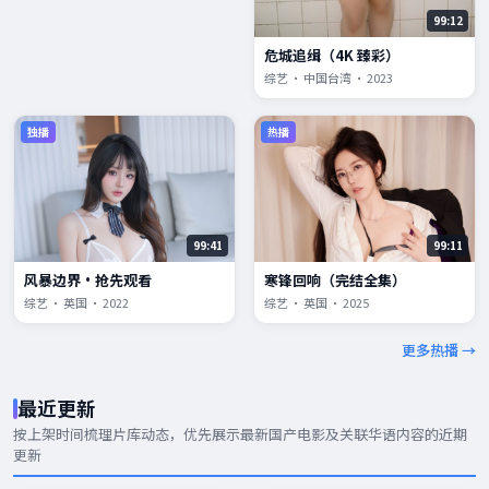
99:12
危城追缉（4K 臻彩）
综艺 · 中国台湾 · 2023
独播
热播
99:41
99:11
风暴边界·抢先观看
寒锋回响（完结全集）
综艺 · 英国 · 2022
综艺 · 英国 · 2025
更多热播 →
最近更新
按上架时间梳理片库动态，优先展示
最新国产电影
及关联华语内容的近期
更新