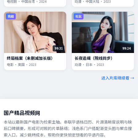
电视剧 · 中国台湾 · 2024
动漫 · 中国大陆 · 2023
完结
杜比
99:31
99:24
终局档案（未删减加长版）
长夜追缉（院线同步）
电影 · 英国 · 2023
动漫 · 日本 · 2023
进入片库继续看 →
国产精品视频网
本站以最新国产电影为检索主轴，串联华语档日历、片源清晰度说明与映
后口碑摘要，形成可对照的片单脉络；浅色系门户搭配渐变头图与聚合搜
索入口，减少跳转成本，帮助你更快锁定想看的华语内容。