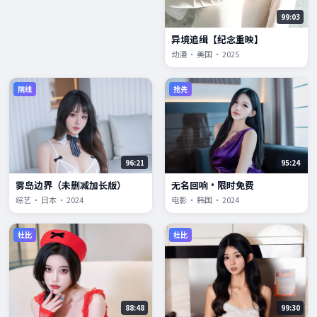
99:03
异境追缉【纪念重映】
动漫 · 美国 · 2025
院线
抢先
96:21
95:24
雾岛边界（未删减加长版）
无名回响·限时免费
综艺 · 日本 · 2024
电影 · 韩国 · 2024
杜比
杜比
88:48
99:30