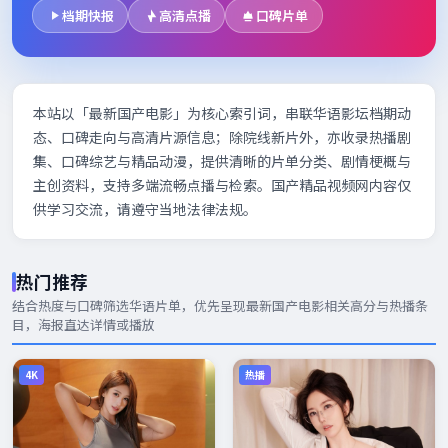
档期快报
高清点播
口碑片单
本站以「最新国产电影」为核心索引词，串联华语影坛档期动
态、口碑走向与高清片源信息；除院线新片外，亦收录热播剧
集、口碑综艺与精品动漫，提供清晰的片单分类、剧情梗概与
主创资料，支持多端流畅点播与检索。国产精品视频网内容仅
供学习交流，请遵守当地法律法规。
热门推荐
结合热度与口碑筛选华语片单，优先呈现
最新国产电影
相关高分与热播条
目，海报直达详情或播放
4K
热播