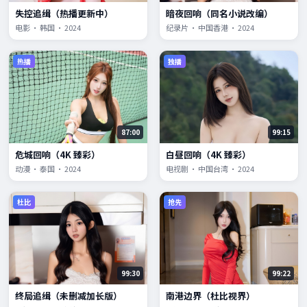
失控追缉（热播更新中）
暗夜回响（同名小说改编）
电影 · 韩国 · 2024
纪录片 · 中国香港 · 2024
热播
独播
87:00
99:15
危城回响（4K 臻彩）
白昼回响（4K 臻彩）
动漫 · 泰国 · 2024
电视剧 · 中国台湾 · 2024
杜比
抢先
99:30
99:22
终局追缉（未删减加长版）
南港边界（杜比视界）